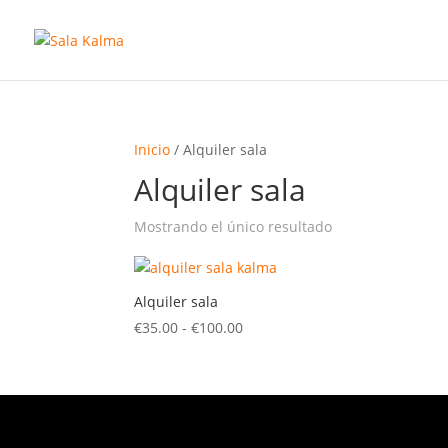
Inicio
/ Alquiler sala
Alquiler sala
Mostrando el único resultado
Alquiler sala
Rango
€
35.00
-
€
100.00
de
precios:
desde
€35.00
hasta