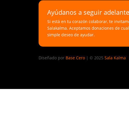
€100.00
Ayúdanos a seguir adelant
Si está en tu corazón colaborar, te invita
Salakalma. Aceptamos donaciones de cualq
simple deseo de ayudar.
Diseñado por
Base Cero
|
© 2025
Sala Kalma